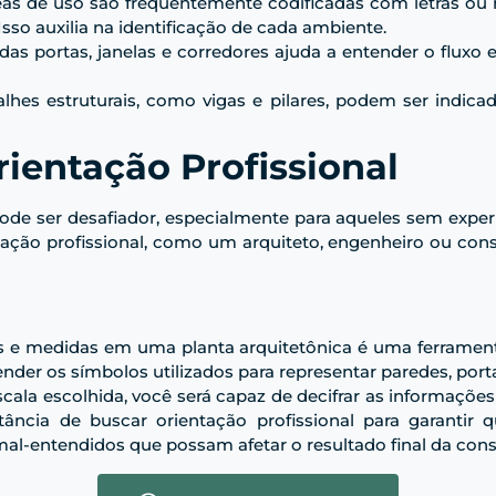
reas de uso são frequentemente codificadas com letras ou n
 Isso auxilia na identificação de cada ambiente.
 das portas, janelas e corredores ajuda a entender o flux
alhes estruturais, como vigas e pilares, podem ser indic
ientação Profissional
pode ser desafiador, especialmente para aqueles sem exper
ção profissional, como um arquiteto, engenheiro ou const
os e medidas em uma planta arquitetônica é uma ferrament
er os símbolos utilizados para representar paredes, porta
la escolhida, você será capaz de decifrar as informaçõe
ncia de buscar orientação profissional para garantir q
mal-entendidos que possam afetar o resultado final da cons