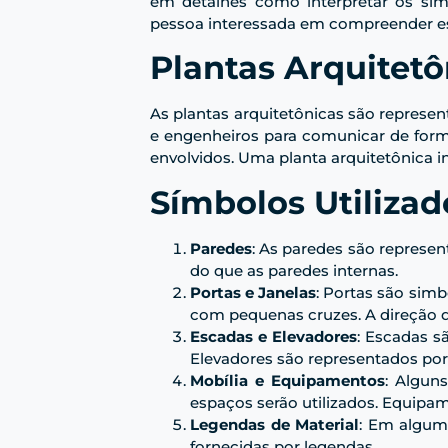
em detalhes como interpretar os sím
pessoa interessada em compreender 
Plantas Arquitetô
As plantas arquitetônicas são represen
e engenheiros para comunicar de forma 
envolvidos. Uma planta arquitetônica in
Símbolos Utilizad
Paredes
: As paredes são represe
do que as paredes internas.
Portas e Janelas
: Portas são sim
com pequenas cruzes. A direção da
Escadas e Elevadores
: Escadas s
Elevadores são representados por
Mobília e Equipamentos
: Algun
espaços serão utilizados. Equip
Legendas de Material
: Em alguma
fornecidas por legendas.