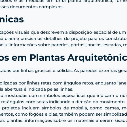
bolos e as medidas em uma planta arquitetônica, fornec
esses documentos complexos.
nicas
tações visuais que descrevem a disposição espacial de um ed
clara e precisa os detalhes do projeto para os construtore
clui informações sobre paredes, portas, janelas, escadas, m
os em Plantas Arquitetôni
ntadas por linhas grossas e sólidas. As paredes externas g
bolizadas por linhas retas com ângulos retos, enquanto jan
 abertura é indicada pelas linhas.
ão mostradas com símbolos específicos que indicam o núm
 retângulos com setas indicando a direção do movimento.
s projetos incluem símbolos de mobília, como camas, me
amentos, como fogões e pias, também podem ser simbolizad
s plantas, informações sobre os materiais a serem usado