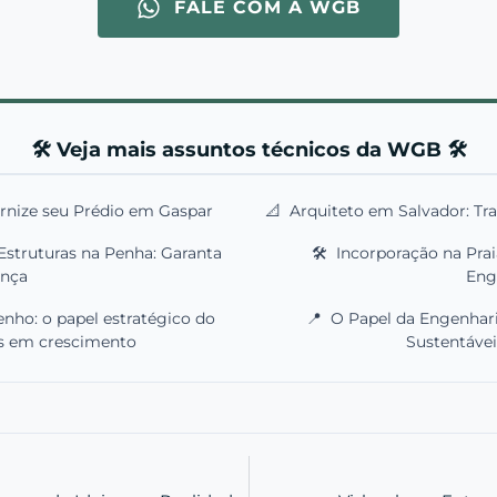
FALE COM A WGB
🛠️ Veja mais assuntos técnicos da WGB 🛠️
rnize seu Prédio em Gaspar
📐
Arquiteto em Salvador: T
Estruturas na Penha: Garanta
🛠️
Incorporação na Prai
ança
Eng
nho: o papel estratégico do
📍
O Papel da Engenhari
es em crescimento
Sustentávei