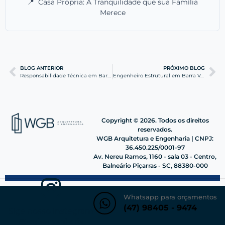
📍
Casa Própria: A Tranquilidade que sua Família
Merece
BLOG ANTERIOR
PRÓXIMO BLOG
Responsabilidade Técnica em Barra Velha: Guia Completo
Engenheiro Estrutural em Barra Velha: Segurança e Eficiência
Copyright © 2026. Todos os direitos
reservados.
WGB Arquitetura e Engenharia | CNPJ:
36.450.225/0001-97
Av. Nereu Ramos, 1160 - sala 03 - Centro,
Balneário Piçarras - SC, 88380-000
Whatsapp para orçamentos
(47) 98405 - 9474
Siga nosso instagram
@wgbengenharia