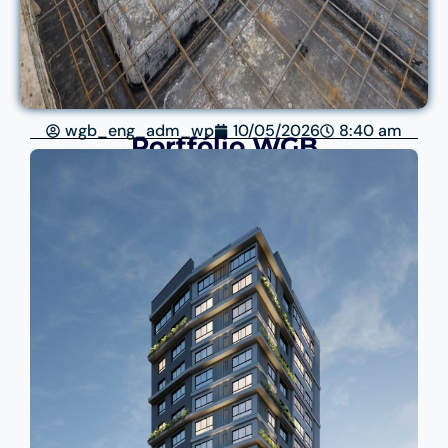
wgb_eng_adm_wp
10/05/2026
8:40 am
Portfólio WGB