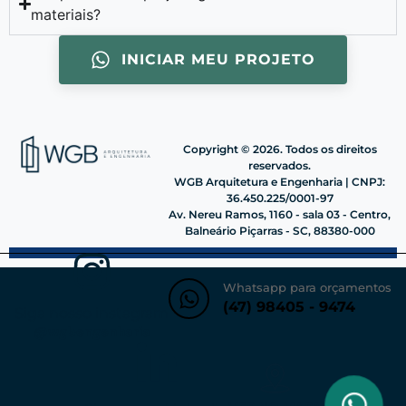
materiais?
INICIAR MEU PROJETO
Copyright © 2026. Todos os direitos
reservados.
WGB Arquitetura e Engenharia | CNPJ:
36.450.225/0001-97
Av. Nereu Ramos, 1160 - sala 03 - Centro,
Balneário Piçarras - SC, 88380-000
Whatsapp para orçamentos
(47) 98405 - 9474
Siga nosso instagram
@wgbengenharia