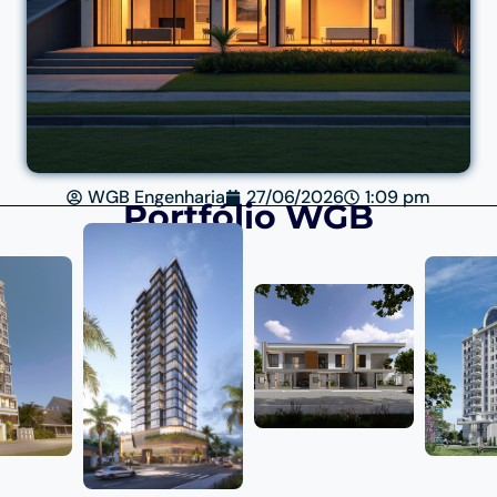
WGB Engenharia
27/06/2026
1:09 pm
Portfólio WGB