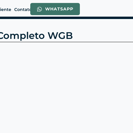
WHATSAPP
liente
Contato
a Completo WGB