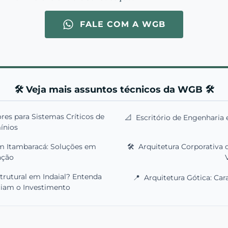
FALE COM A WGB
🛠️ Veja mais assuntos técnicos da WGB 🛠️
s para Sistemas Críticos de
📐
Escritório de Engenharia 
ínios
em Itambaracá: Soluções em
🛠️
Arquitetura Corporativa 
ação
rutural em Indaial? Entenda
📍
Arquitetura Gótica: Cara
ciam o Investimento