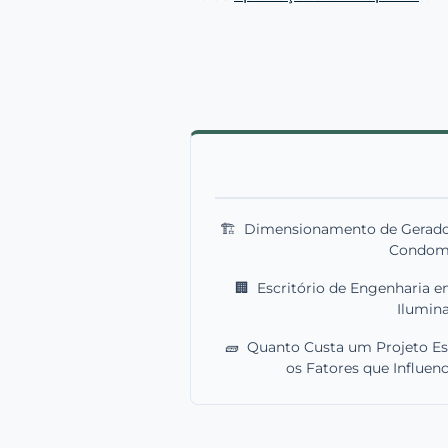
🏗️
Dimensionamento de Geradore
Condom
🏢
Escritório de Engenharia 
Ilumin
🧱
Quanto Custa um Projeto Est
os Fatores que Influen