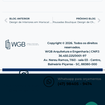
BLOG ANTERIOR
PRÓXIMO BLOG
Design de Interiores em Mariscal: Sofisticação e Conforto
Pousadas Boutique: Design de Charme e Engenharia Rústica
Copyright © 2026. Todos os direitos
reservados.
WGB Arquitetura e Engenharia | CNPJ:
36.450.225/0001-97
Av. Nereu Ramos, 1160 - sala 03 - Centro,
Balneário Piçarras - SC, 88380-000
Whatsapp para orçamentos
(47) 98405 - 9474
Siga nosso instagram
@wgbengenharia