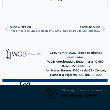
BLOG ANTERIOR
PRÓXIMO BLOG
Preço médio de um projeto de interiores em Barra Velha
Empresas de arquitetura residencial e predial em Barra Velha com foco em projetos sustentáveis
Copyright © 2026. Todos os direitos
reservados.
WGB Arquitetura e Engenharia | CNPJ:
36.450.225/0001-97
Av. Nereu Ramos, 1160 - sala 03 - Centro,
Balneário Piçarras - SC, 88380-000
Whatsapp para orçamentos
(47) 98405 - 9474
Siga nosso instagram
@wgbengenharia