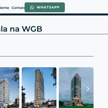
WHATSAPP
liente
Contato
cala na WGB