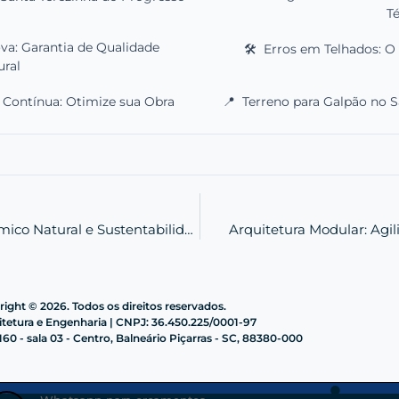
T
va: Garantia de Qualidade
🛠️
Erros em Telhados: O 
ural
 Contínua: Otimize sua Obra
📍
Terreno para Galpão no S
Telhado Verde: Isolamento Térmico Natural e Sustentabilidade
Arquitetura Modular: Agil
ight © 2026. Todos os direitos reservados.
etura e Engenharia | CNPJ: 36.450.225/0001-97
60 - sala 03 - Centro, Balneário Piçarras - SC, 88380-000