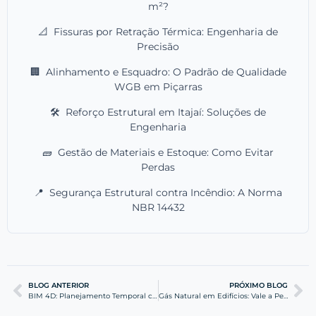
m²?
📐
Fissuras por Retração Térmica: Engenharia de
Precisão
🏢
Alinhamento e Esquadro: O Padrão de Qualidade
WGB em Piçarras
🛠️
Reforço Estrutural em Itajaí: Soluções de
Engenharia
🧱
Gestão de Materiais e Estoque: Como Evitar
Perdas
📍
Segurança Estrutural contra Incêndio: A Norma
NBR 14432
BLOG ANTERIOR
PRÓXIMO BLOG
BIM 4D: Planejamento Temporal com Navisworks – Simulação Visual de Obras
Gás Natural em Edifícios: Vale a Pena Mudar?