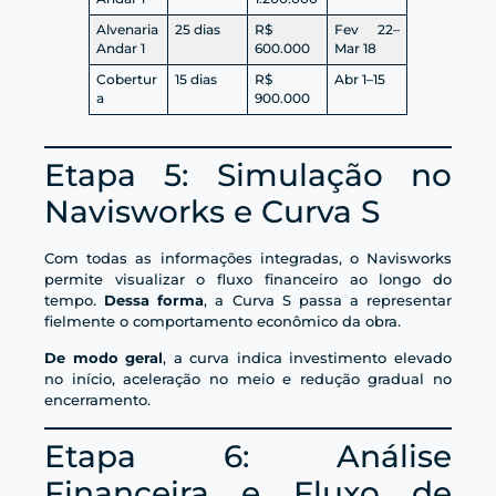
Alvenaria
25 dias
R$
Fev 22–
Andar 1
600.000
Mar 18
Cobertur
15 dias
R$
Abr 1–15
a
900.000
Etapa 5: Simulação no
Navisworks e Curva S
Com todas as informações integradas, o Navisworks
permite visualizar o fluxo financeiro ao longo do
tempo.
Dessa forma
, a Curva S passa a representar
fielmente o comportamento econômico da obra.
De modo geral
, a curva indica investimento elevado
no início, aceleração no meio e redução gradual no
encerramento.
Etapa 6: Análise
Financeira e Fluxo de