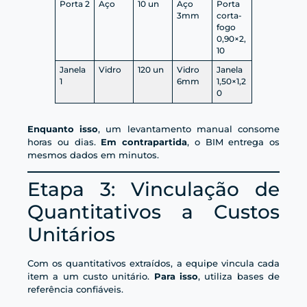
Porta 2
Aço
10 un
Aço
Porta
3mm
corta-
fogo
0,90×2,
10
Janela
Vidro
120 un
Vidro
Janela
1
6mm
1,50×1,2
0
Enquanto isso
, um levantamento manual consome
horas ou dias.
Em contrapartida
, o BIM entrega os
mesmos dados em minutos.
Etapa 3: Vinculação de
Quantitativos a Custos
Unitários
Com os quantitativos extraídos, a equipe vincula cada
item a um custo unitário.
Para isso
, utiliza bases de
referência confiáveis.