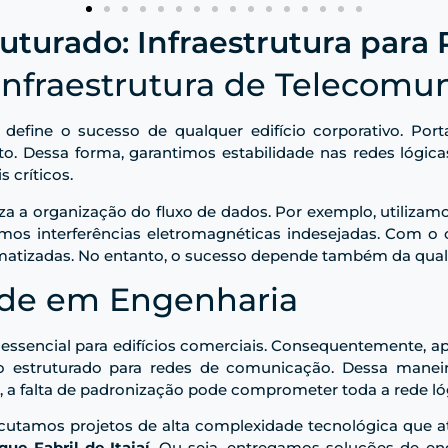
turado: Infraestrutura para
Infraestrutura de Telecomu
s define o sucesso de qualquer edifício corporativo. Po
uto. Dessa forma, garantimos estabilidade nas redes lógic
 críticos.
a a organização do fluxo de dados. Por exemplo, utilizamo
mos interferências eletromagnéticas indesejadas. Com o 
imatizadas. No entanto, o sucesso depende também da quali
de em Engenharia
 essencial para edifícios comerciais. Consequentemente, ap
o estruturado para redes de comunicação. Dessa maneir
o, a falta de padronização pode comprometer toda a rede l
xecutamos projetos de alta complexidade tecnológica que
que Fabril de Itajaí
. Ou seja, entregamos soluções de e