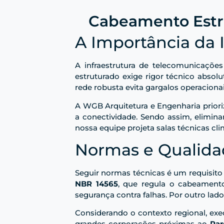
Cabeamento Estru
A Importância da 
A infraestrutura de telecomunicaçõe
estruturado exige rigor técnico absol
rede robusta evita gargalos operacionais
A WGB Arquitetura e Engenharia prioriz
a conectividade. Sendo assim, elimina
nossa equipe projeta salas técnicas cl
Normas e Qualida
Seguir normas técnicas é um requisito
NBR 14565
, que regula o cabeament
segurança contra falhas. Por outro lad
Considerando o contexto regional, e
grandes corporações próximas ao
Par