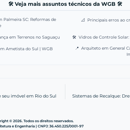
🛠️ Veja mais assuntos técnicos da WGB 🛠️
m Palmeira SC: Reformas de
📐
Principais erros ao 
e
rança em Terrenos no Saguaçu
🛠️
Vidros de Controle Solar:
📍
Arquiteto em General C
 em Ametista do Sul | WGB
I
 seu imóvel em Rio do Sul
Sistemas de Recalque: Dre
ight © 2026. Todos os direitos reservados.
etura e Engenharia | CNPJ: 36.450.225/0001-97