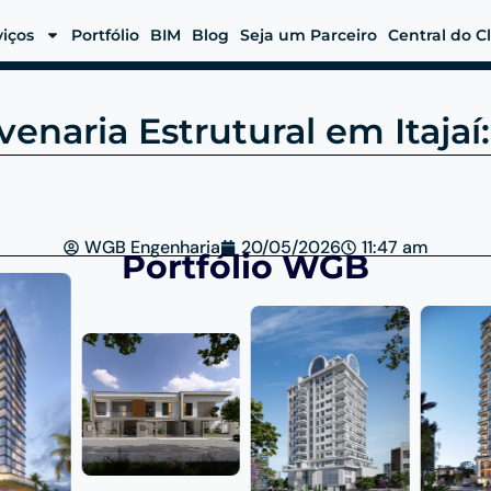
viços
Portfólio
BIM
Blog
Seja um Parceiro
Central do C
venaria Estrutural em Itajaí
WGB Engenharia
20/05/2026
11:47 am
Portfólio WGB