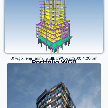
wgb_eng_adm_wp
09/05/2026
4:20 pm
Portfólio WGB