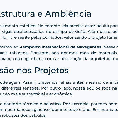
Estrutura e Ambiência
lemento estético. No entanto, ela precisa estar oculta para
a vigas desnecessárias no campo de visão. Além disso, ao
lui livremente pelos cômodos, valorizando o projeto lumín
próximo ao
Aeroporto Internacional de Navegantes
. Nesse 
turais robustos. Portanto, não abrimos mão de materiais
gurança da engenharia com a sofisticação da arquitetura m
são nos Projetos
odelagem. Assim, prevemos falhas antes mesmo de iniciar
iferentes tensões. Por outro lado, nossa equipe foca na 
ção mais sustentável e econômica.
ne o conforto térmico e acústico. Por exemplo, paredes b
nterna permanece agradável durante todo o ano. Em outras p
robustez dos cálculos.