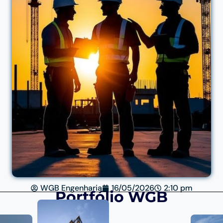
WGB Engenharia
16/05/2026
2:10 pm
Portfólio WGB