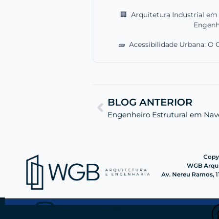
🏢
Arquitetura Industrial e
Engenh
🧱
Acessibilidade Urbana: O 
BLOG ANTERIOR
Copyr
WGB Arquit
Av. Nereu Ramos, 11
Siga nosso instagram