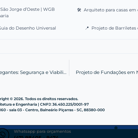
m São Jorge d’Oeste | WGB
🛠️
Arquiteto para casas em c
aria
Guia do Desenho Universal
📍
Projeto de Barriletes 
Engenheiro Estrutural em Navegantes: Segurança e Viabilidade
Projeto de Fundações em 
ight © 2026. Todos os direitos reservados.
etura e Engenharia | CNPJ: 36.450.225/0001-97
60 - sala 03 - Centro, Balneário Piçarras - SC, 88380-000
Whatsapp para orçamentos
Sig
(47) 98405 - 9474