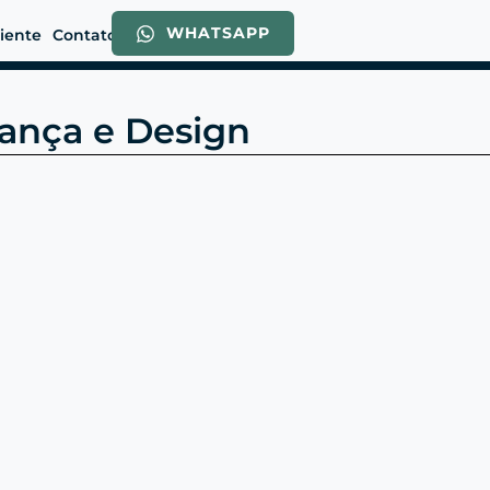
WHATSAPP
liente
Contato
rança e Design