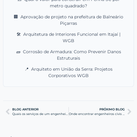
metro quadrado?
🏢
Aprovação de projeto na prefeitura de Balneário
Piçarras
🛠️
Arquitetura de Interiores Funcional em Itajaí |
WGB
🧱
Corrosão de Armadura: Como Prevenir Danos
Estruturais
📍
Arquiteto em União da Serra: Projetos
Corporativos WGB
BLOG ANTERIOR
PRÓXIMO BLOG
Quais os serviços de um engenheiro civil para construção de prédio em Penha
Onde encontrar engenheiros civis especializados em obras residenciais e prediais em Barra Velha SC