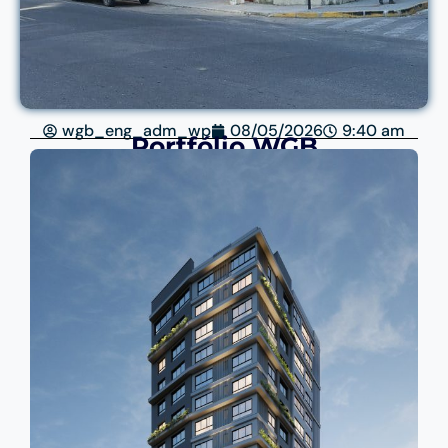
wgb_eng_adm_wp
08/05/2026
9:40 am
Portfólio WGB