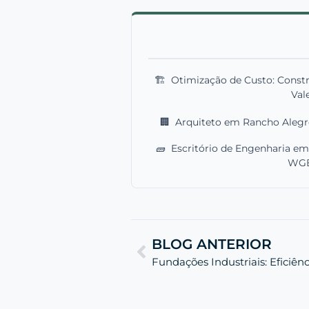
🏗️
Otimização de Custo: Const
Val
🏢
Arquiteto em Rancho Alegre
🧱
Escritório de Engenharia e
WG
BLOG ANTERIOR