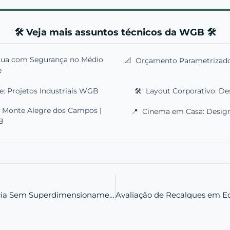
🛠️ Veja mais assuntos técnicos da WGB 🛠️
rua com Segurança no Médio
📐
Orçamento Parametrizado: 
e
: Projetos Industriais WGB
🛠️
Layout Corporativo: Des
m Monte Alegre dos Campos |
📍
Cinema em Casa: Design S
B
Fundações Industriais: Eficiência Sem Superdimensionamento