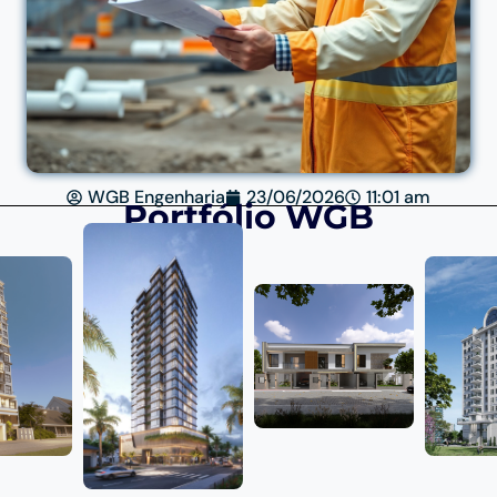
WGB Engenharia
23/06/2026
11:01 am
Portfólio WGB