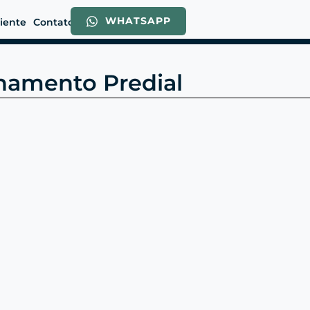
WHATSAPP
liente
Contato
namento Predial