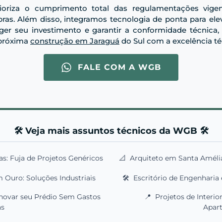
oriza o cumprimento total das regulamentações vigen
as. Além disso, integramos tecnologia de ponta para ele
eger seu investimento e garantir a conformidade técnic
 próxima
construção em Jaraguá
do Sul com a excelência té
FALE COM A WGB
🛠️ Veja mais assuntos técnicos da WGB 🛠️
as: Fuja de Projetos Genéricos
📐
Arquiteto em Santa Amélia:
 Ouro: Soluções Industriais
🛠️
Escritório de Engenharia e
novar seu Prédio Sem Gastos
📍
Projetos de Interio
as
Apar