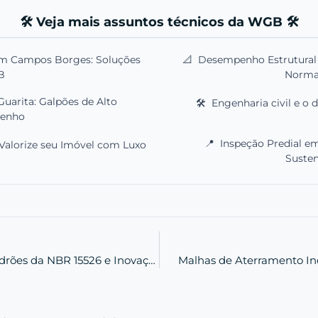
🛠️ Veja mais assuntos técnicos da WGB 🛠️
m Campos Borges: Soluções
📐
Desempenho Estrutural d
B
Norma
uarita: Galpões de Alto
🛠️
Engenharia civil e o 
enho
📍
Inspeção Predial e
Valorize seu Imóvel com Luxo
Susten
Segurança em Gás Natural: Padrões da NBR 15526 e Inovação
Malhas de Aterramento Ind