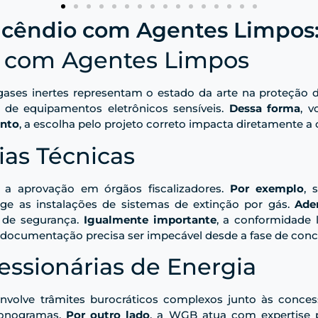
cêndio com Agentes Limpos:
te com Agentes Limpos
ases inertes representam o estado da arte na proteção de
 de equipamentos eletrônicos sensíveis.
Dessa forma
, 
anto
, a escolha pelo projeto correto impacta diretamente a
as Técnicas
a a aprovação em órgãos fiscalizadores.
Por exemplo
, 
ege as instalações de sistemas de extinção por gás.
Ade
s de segurança.
Igualmente importante
, a conformidade 
a documentação precisa ser impecável desde a fase de con
essionárias de Energia
nvolve trâmites burocráticos complexos junto às conces
ronogramas.
Por outro lado
, a WGB atua com expertise p