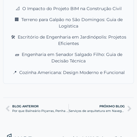
📐
O Impacto do Projeto BIM na Construção Civil
🏢
Terreno para Galpão no São Domingos: Guia de
Logística
🛠️
Escritório de Engenharia em Jardinópolis: Projetos
Eficientes
🧱
Engenharia em Senador Salgado Filho: Guia de
Decisão Técnica
📍
Cozinha Americana: Design Moderno e Funcional
BLOG ANTERIOR
PRÓXIMO BLOG
Por que Balneário Piçarras, Penha e Barra Velha são as melhores cidades para investir em construção
Serviços de arquitetura em Navegantes para projetos residenciais e prediais