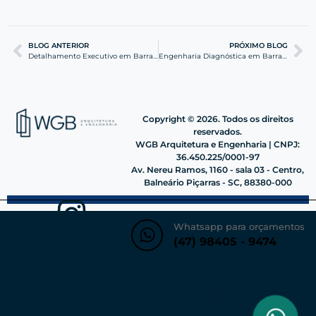
BLOG ANTERIOR
PRÓXIMO BLOG
Detalhamento Executivo em Barra Velha: Guia Técnico
Engenharia Diagnóstica em Barra Velha: Garanta Segurança
Copyright © 2026. Todos os direitos
reservados.
WGB Arquitetura e Engenharia | CNPJ:
36.450.225/0001-97
Av. Nereu Ramos, 1160 - sala 03 - Centro,
Balneário Piçarras - SC, 88380-000
Whatsapp para orçamentos
(47) 98405 - 9474
Siga nosso instagram
@wgbengenharia