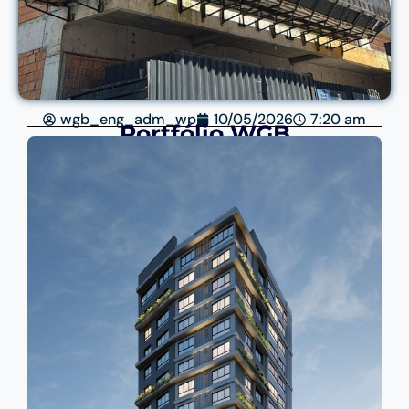
wgb_eng_adm_wp
10/05/2026
7:20 am
Portfólio WGB