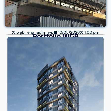
wgb_eng_adm_wp
10/05/2026
1:00 pm
Portfólio WGB