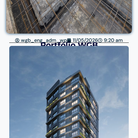
wgb_eng_adm_wp
11/05/2026
9:20 am
Portfólio WGB