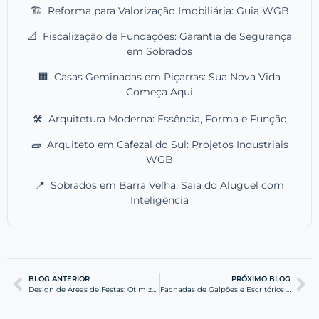
🏗️
Reforma para Valorização Imobiliária: Guia WGB
📐
Fiscalização de Fundações: Garantia de Segurança
em Sobrados
🏢
Casas Geminadas em Piçarras: Sua Nova Vida
Começa Aqui
🛠️
Arquitetura Moderna: Essência, Forma e Função
🧱
Arquiteto em Cafezal do Sul: Projetos Industriais
WGB
📍
Sobrados em Barra Velha: Saia do Aluguel com
Inteligência
BLOG ANTERIOR
PRÓXIMO BLOG
Design de Áreas de Festas: Otimize seu Lote com Eficiência
Fachadas de Galpões e Escritórios na BR-101: Valorize seu Bem