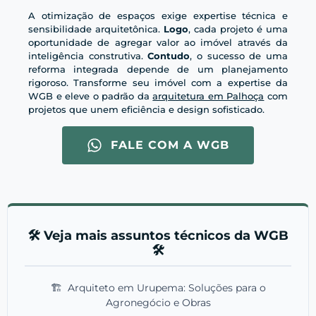
A otimização de espaços exige expertise técnica e
sensibilidade arquitetônica.
Logo
, cada projeto é uma
oportunidade de agregar valor ao imóvel através da
inteligência construtiva.
Contudo
, o sucesso de uma
reforma integrada depende de um planejamento
rigoroso. Transforme seu imóvel com a expertise da
WGB e eleve o padrão da
arquitetura em Palhoça
com
projetos que unem eficiência e design sofisticado.
FALE COM A WGB
🛠️ Veja mais assuntos técnicos da WGB
🛠️
🏗️
Arquiteto em Urupema: Soluções para o
Agronegócio e Obras