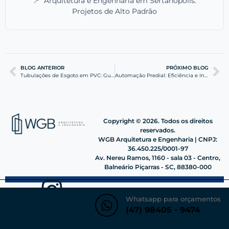
📍
Arquitetura e Engenharia em Sertanópolis:
Projetos de Alto Padrão
BLOG ANTERIOR
PRÓXIMO BLOG
Tubulações de Esgoto em PVC: Guia de Escoamento Eficiente
Automação Predial: Eficiência e Inteligência na WGB
Copyright © 2026. Todos os direitos
reservados.
WGB Arquitetura e Engenharia | CNPJ:
36.450.225/0001-97
Av. Nereu Ramos, 1160 - sala 03 - Centro,
Balneário Piçarras - SC, 88380-000
Whatsapp para orçamentos
(47) 98405 - 9474
Siga nosso instagram
@wgbengenharia