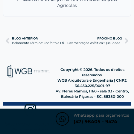
Agrícolas
BLOG ANTERIOR
PRÓXIMO BLOG
Isolamento Térmico: Conforto e Eficiência para sua Obra
Pavimentação Asfáltica: Qualidade e Durabilidade na WGB
Copyright © 2026. Todos os direitos
reservados.
WGB Arquitetura e Engenharia | CNPJ:
36.450.225/0001-97
Av. Nereu Ramos, 1160 - sala 03 - Centro,
Balneário Piçarras - SC, 88380-000
Whatsapp para orçamentos
(47) 98405 - 9474
Siga nosso instagram
@wgbengenharia