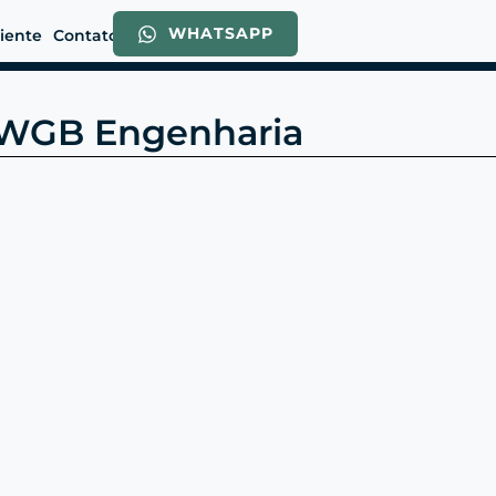
WHATSAPP
liente
Contato
| WGB Engenharia