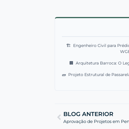
🏗️
Engenheiro Civil para Préd
WG
🏢
Arquitetura Barroca: O L
🧱
Projeto Estrutural de Passare
BLOG ANTERIOR