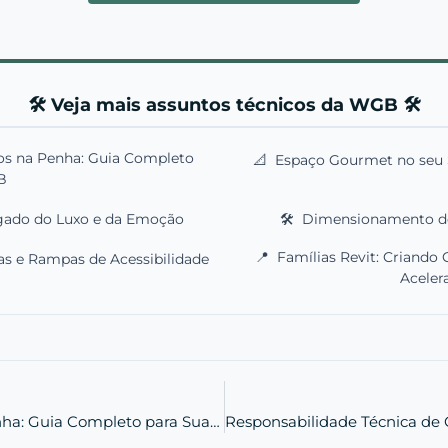
🛠️ Veja mais assuntos técnicos da WGB 🛠️
ios na Penha: Guia Completo
📐
Espaço Gourmet no seu 
B
egado do Luxo e da Emoção
🛠️
Dimensionamento de 
📍
Famílias Revit: Criando 
las e Rampas de Acessibilidade
Aceler
Aprovação de Projetos em Penha: Guia Completo para Sua Obra