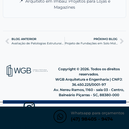
📍
Arquiteto em Imbaú: Projetos para Lojas e
Magazines
BLOG ANTERIOR
PRÓXIMO BLOG
Avaliação de Patologias Estruturais em Itajaí | WGB
Projeto de Fundações em Solo Mole: Guia Técnico Itajaí
Copyright © 2026. Todos os direitos
reservados.
WGB Arquitetura e Engenharia | CNPJ:
36.450.225/0001-97
Av. Nereu Ramos, 1160 - sala 03 - Centro,
Balneário Piçarras - SC, 88380-000
Whatsapp para orçamentos
(47) 98405 - 9474
Siga nosso instagram
@wgbengenharia