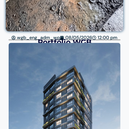
wgb_eng_adm_wp
08/05/2026
12:00 pm
Portfólio WGB