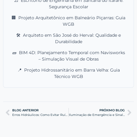
📐
Escritório de Engenharia em Santana do Itararé:
Segurança Escolar
🏢
Projeto Arquitetônico em Balneário Piçarras: Guia
WGB
🛠️
Arquiteto em São José do Herval: Qualidade e
Durabilidade
🧱
BIM 4D: Planejamento Temporal com Navisworks
– Simulação Visual de Obras
📍
Projeto Hidrossanitário em Barra Velha: Guia
Técnico WGB
BLOG ANTERIOR
PRÓXIMO BLOG
Erros Hidráulicos: Como Evitar Ruídos e Perda de Pressão
Iluminação de Emergência e Sinalização: Segurança e PPCI