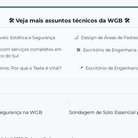
🛠️ Veja mais assuntos técnicos da WGB 🛠️
veis: Estética e Segurança
📐
Design de Áreas de Festas:
l com serviços completos em
🛠️
Escritório de Engenharia
co do Sul
os: Por que o Teste é Vital?
📍
Escritório de Engenharia
e Segurança na WGB