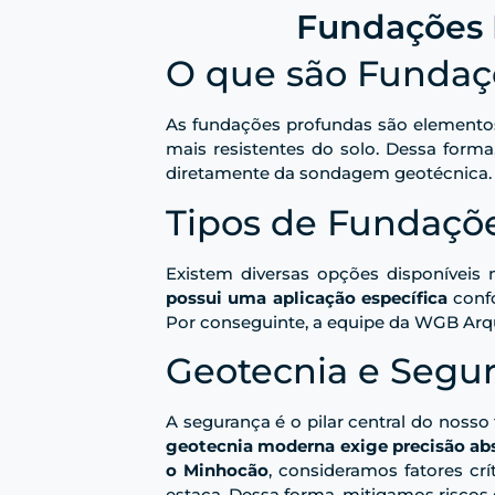
Fundações 
O que são Fundaç
As fundações profundas são elementos 
mais resistentes do solo. Dessa forma
diretamente da sondagem geotécnica. Al
Tipos de Fundaçõ
Existem diversas opções disponíveis
possui uma aplicação específica
confo
Por conseguinte, a equipe da WGB Arqui
Geotecnia e Segur
A segurança é o pilar central do noss
geotecnia moderna exige precisão ab
o Minhocão
, consideramos fatores cr
estaca. Dessa forma, mitigamos riscos 