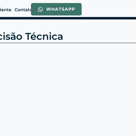
WHATSAPP
liente
Contato
isão Técnica