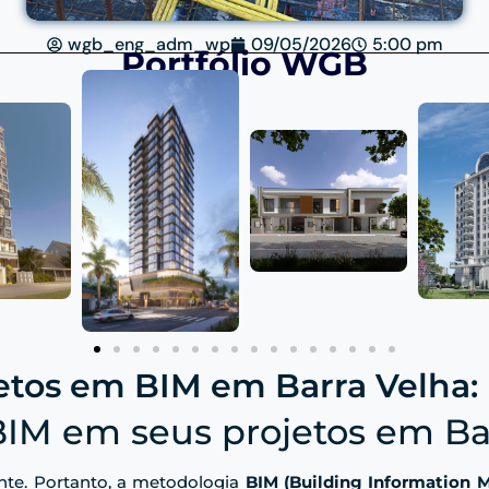
wgb_eng_adm_wp
09/05/2026
5:00 pm
Portfólio WGB
etos em BIM em Barra Velha:
BIM em seus projetos em Ba
nte. Portanto, a metodologia
BIM (Building Information 