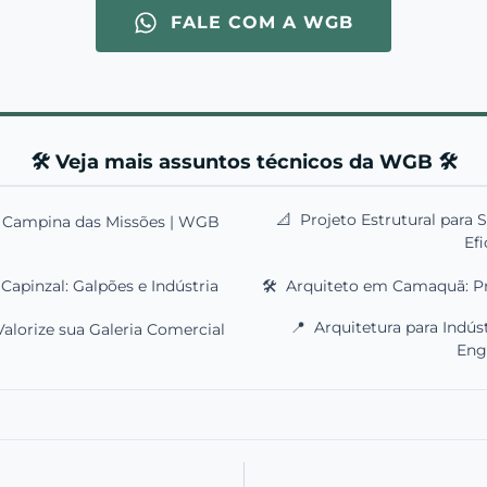
FALE COM A WGB
🛠️ Veja mais assuntos técnicos da WGB 🛠️
📐
Projeto Estrutural para 
m Campina das Missões | WGB
Efi
Capinzal: Galpões e Indústria
🛠️
Arquiteto em Camaquã: P
📍
Arquitetura para Indú
Valorize sua Galeria Comercial
Eng