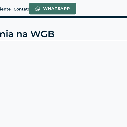
WHATSAPP
liente
Contato
omia na WGB