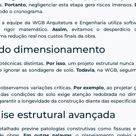
s.
Portanto
, negligenciar esta etapa gera riscos imensos.
todo o cronograma.
, a equipe da WGB Arquitetura e Engenharia utiliza soft
m rigor matemático.
Assim
, evitamos o desperdício
ma redução real nos custos finais da obra.
s do dimensionamento
otécnicas distintas.
Por isso
, um projeto estrutural nunca
e ignorar as sondagens de solo.
Todavia
, na WGB, seguim
, observamos variações críticas.
Por exemplo
, ao projetar
 das condições do solo exige atenção redobrada no d
rantir a longevidade da construção diante das especificid
ise estrutural avançada
 detalhado previne patologias construtivas como fissuras 
de obras.
Em outras palavras
, o planejamento prévio e