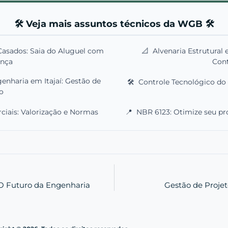
🛠️ Veja mais assuntos técnicos da WGB 🛠️
asados: Saia do Aluguel com
📐
Alvenaria Estrutural 
ança
Con
enharia em Itajaí: Gestão de
🛠️
Controle Tecnológico do 
o
ciais: Valorização e Normas
📍
NBR 6123: Otimize seu pro
 O Futuro da Engenharia
Gestão de Proje