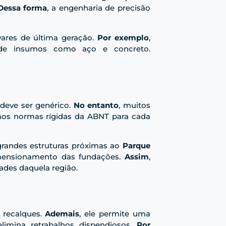
Dessa forma
, a engenharia de precisão
wares de última geração.
Por exemplo
,
 de insumos como aço e concreto.
 deve ser genérico.
No entanto
, muitos
os normas rígidas da ABNT para cada
 grandes estruturas próximas ao
Parque
imensionamento das fundações.
Assim
,
ades daquela região.
e recalques.
Ademais
, ele permite uma
limina retrabalhos dispendiosos.
Por