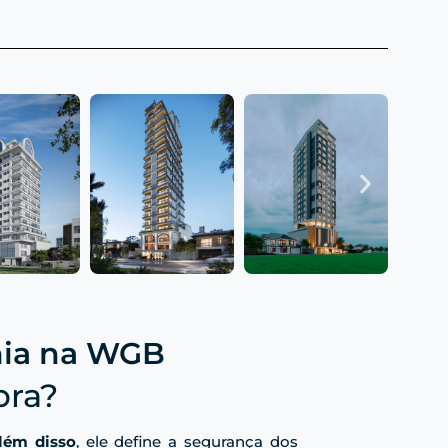
mia na WGB
bra?
lém disso
, ele define a segurança dos