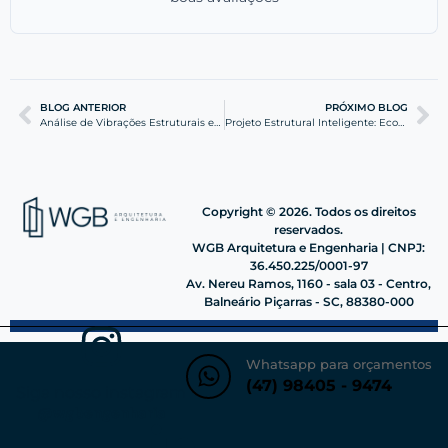
BLOG ANTERIOR
PRÓXIMO BLOG
Análise de Vibrações Estruturais em Itajaí: Segurança
Projeto Estrutural Inteligente: Economize na Sua Obra
Copyright © 2026. Todos os direitos
reservados.
WGB Arquitetura e Engenharia | CNPJ:
36.450.225/0001-97
Av. Nereu Ramos, 1160 - sala 03 - Centro,
Balneário Piçarras - SC, 88380-000
Whatsapp para orçamentos
(47) 98405 - 9474
Siga nosso instagram
@wgbengenharia