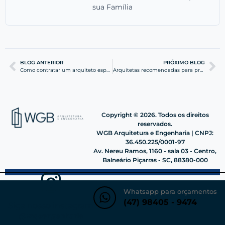
sua Família
BLOG ANTERIOR
PRÓXIMO BLOG
Como contratar um arquiteto especializado em reformas em Balneário Piçarras (casas e apartamentos)
Arquitetas recomendadas para projetos residenciais e prediais em Barra Velha
Copyright © 2026. Todos os direitos
reservados.
WGB Arquitetura e Engenharia | CNPJ:
36.450.225/0001-97
Av. Nereu Ramos, 1160 - sala 03 - Centro,
Balneário Piçarras - SC, 88380-000
Whatsapp para orçamentos
(47) 98405 - 9474
Siga nosso instagram
@wgbengenharia