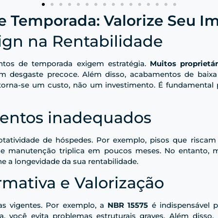
e Temporada: Valorize Seu I
ign na Rentabilidade
entos de temporada exigem estratégia.
Muitos proprietá
um desgaste precoce. Além disso, acabamentos de baixa
torna-se um custo, não um investimento. É fundamental pr
entos inadequados
 rotatividade de hóspedes. Por exemplo, pisos que risc
de manutenção triplica em poucos meses. No entanto, mu
ine a longevidade da sua rentabilidade.
mativa e Valorização
as vigentes. Por exemplo, a
NBR 15575
é indispensável 
a, você evita problemas estruturais graves. Além disso