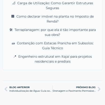
📐
Carga de Utilização: Como Garantir Estruturas
Seguras
🏢
Como declarar imóvel na planta no Imposto de
Renda?
🛠️
Terraplanagem: por que ela é tão importante para
sua obra?
🧱
Contenção com Estacas Prancha em Subsolos:
Guia Técnico
📍
Engenheiro estrutural em Itajaí para projetos
residenciais e prediais
BLOG ANTERIOR
PRÓXIMO BLOG
Individualização de Água: Guia sobre a NBR 15806
Drenagem e Pavimento Permeável: Eficiência em Indústrias