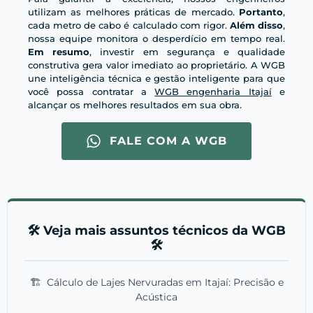
utilizam as melhores práticas de mercado.
Portanto
,
cada metro de cabo é calculado com rigor.
Além disso
,
nossa equipe monitora o desperdício em tempo real.
Em resumo
, investir em segurança e qualidade
construtiva gera valor imediato ao proprietário. A WGB
une inteligência técnica e gestão inteligente para que
você possa contratar a
WGB engenharia Itajaí
e
alcançar os melhores resultados em sua obra.
FALE COM A WGB
🛠️ Veja mais assuntos técnicos da WGB
🛠️
🏗️
Cálculo de Lajes Nervuradas em Itajaí: Precisão e
Acústica