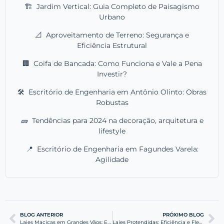
🏗️
Jardim Vertical: Guia Completo de Paisagismo
Urbano
📐
Aproveitamento de Terreno: Segurança e
Eficiência Estrutural
🏢
Coifa de Bancada: Como Funciona e Vale a Pena
Investir?
🛠️
Escritório de Engenharia em Antônio Olinto: Obras
Robustas
🧱
Tendências para 2024 na decoração, arquitetura e
lifestyle
📍
Escritório de Engenharia em Fagundes Varela:
Agilidade
BLOG ANTERIOR
PRÓXIMO BLOG
Lajes Maciças em Grandes Vãos: Eficiência e Segurança
Lajes Protendidas: Eficiência e Flexibilidade em Projetos