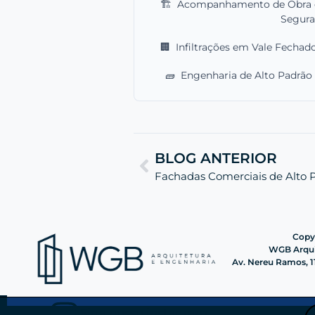
🏗️
Acompanhamento de Obra em
Segur
🏢
Infiltrações em Vale Fechado
🧱
Engenharia de Alto Padrã
BLOG ANTERIOR
Fachadas Comerciais de Alto
Copyr
WGB Arquit
Av. Nereu Ramos, 11
Siga nosso instagram