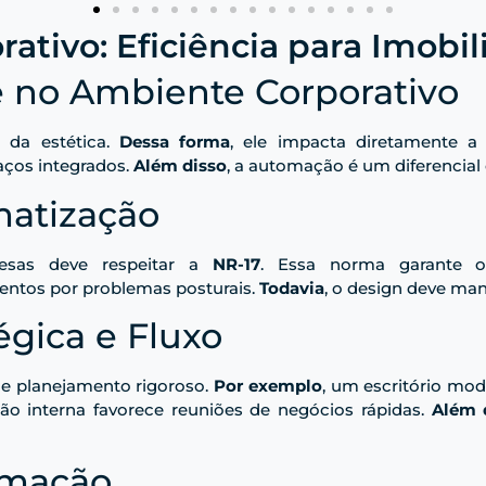
ativo: Eficiência para Imobil
e no Ambiente Corporativo
 da estética.
Dessa forma
, ele impacta diretamente a
aços integrados.
Além disso
, a automação é um diferencial 
atização
esas deve respeitar a
NR-17
. Essa norma garante o 
entos por problemas posturais.
Todavia
, o design deve man
égica e Fluxo
ige planejamento rigoroso.
Por exemplo
, um escritório mo
ação interna favorece reuniões de negócios rápidas.
Além 
omação