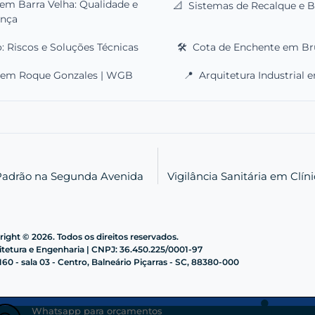
 Barra Velha: Qualidade e
📐
Sistemas de Recalque e 
ança
: Riscos e Soluções Técnicas
🛠️
Cota de Enchente em Br
o em Roque Gonzales | WGB
📍
Arquitetura Industrial
 Padrão na Segunda Avenida
Vigilância Sanitária em Clín
ight © 2026. Todos os direitos reservados.
etura e Engenharia | CNPJ: 36.450.225/0001-97
60 - sala 03 - Centro, Balneário Piçarras - SC, 88380-000
Whatsapp para orçamentos
Sig