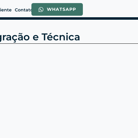
WHATSAPP
liente
Contato
gração e Técnica