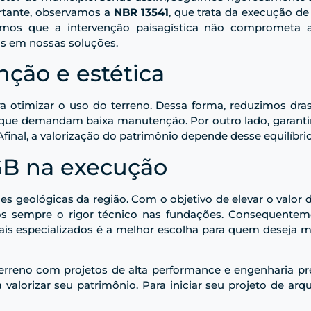
ortante, observamos a
NBR 13541
, que trata da execução d
imos que a intervenção paisagística não comprometa a
s em nossas soluções.
nção e estética
a otimizar o uso do terreno. Dessa forma, reduzimos dr
 que demandam baixa manutenção. Por outro lado, garantim
inal, a valorização do patrimônio depende desse equilíbrio 
GB na execução
des geológicas da região. Com o objetivo de elevar o val
s sempre o rigor técnico nas fundações. Consequentemen
onais especializados é a melhor escolha para quem deseja
erreno com projetos de alta performance e engenharia pr
alorizar seu patrimônio. Para iniciar seu projeto de arq