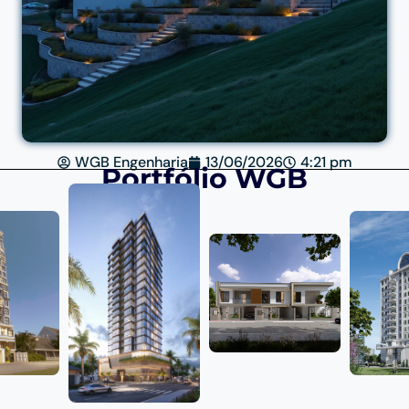
WGB Engenharia
13/06/2026
4:21 pm
Portfólio WGB