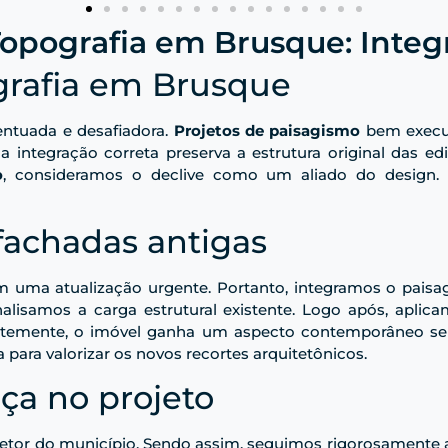
opografia em Brusque: Integ
grafia em Brusque
ntuada e desafiadora.
Projetos de paisagismo
bem execut
 a integração correta preserva a estrutura original das e
o
, consideramos o declive como um aliado do design.
fachadas antigas
m uma atualização urgente. Portanto, integramos o paisag
alisamos a carga estrutural existente. Logo após, aplic
uentemente, o imóvel ganha um aspecto contemporâneo sem
a para valorizar os novos recortes arquitetônicos.
ça no projeto
retor do município. Sendo assim, seguimos rigorosamente as 