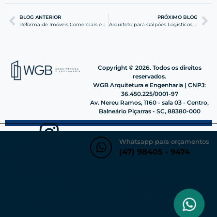
BLOG ANTERIOR
PRÓXIMO BLOG
Reforma de Imóveis Comerciais em Itajaí: Design e Luxo
Arquiteto para Galpões Logísticos em Itajaí: Eficiência
Copyright © 2026. Todos os direitos
reservados.
WGB Arquitetura e Engenharia | CNPJ:
36.450.225/0001-97
Av. Nereu Ramos, 1160 - sala 03 - Centro,
Balneário Piçarras - SC, 88380-000
Whatsapp para orçamentos
(47) 98405 - 9474
Siga nosso instagram
@wgbengenharia
VER NO MAPA
Siga nosso Linkedin
@wgbengenharia