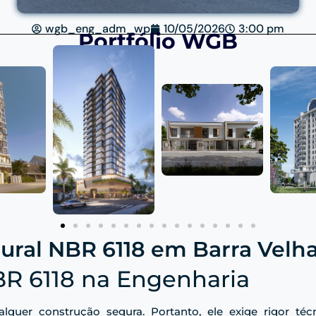
wgb_eng_adm_wp
10/05/2026
3:00 pm
Portfólio WGB
tural NBR 6118 em Barra Velha
BR 6118 na Engenharia
alquer construção segura. Portanto, ele exige rigor té