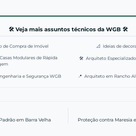
🛠️ Veja mais assuntos técnicos da WGB 🛠️
o de Compra de Imóvel
📐
Ideias de decor
 Casas Modulares de Rápida
🛠️
Arquiteto Especializad
gem
Engenharia e Segurança WGB
📍
Arquiteto em Rancho Ale
 Padrão em Barra Velha
Proteção contra Maresia e