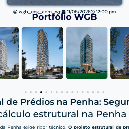
wgb_eng_adm_wp
11/05/2026
12:00 pm
Portfólio WGB
al de Prédios na Penha: Segur
cálculo estrutural na Penha
da Penha exige rigor técnico.
O projeto estrutural de pr