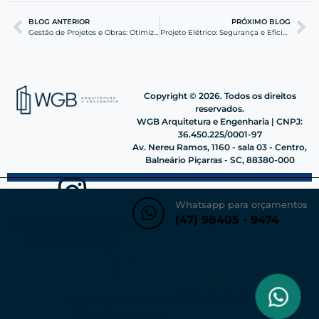
BLOG ANTERIOR
PRÓXIMO BLOG
Gestão de Projetos e Obras: Otimize com o CSP
Projeto Elétrico: Segurança e Eficiência para sua Obra
Copyright © 2026. Todos os direitos
reservados.
WGB Arquitetura e Engenharia | CNPJ:
36.450.225/0001-97
Av. Nereu Ramos, 1160 - sala 03 - Centro,
Balneário Piçarras - SC, 88380-000
Whatsapp para orçamentos
(47) 98405 - 9474
Siga nosso instagram
@wgbengenharia
VER NO MAPA
Siga nosso Linkedin
@wgbengenharia