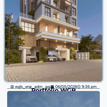
wgb_eng_adm_wp
06/05/2026
9:36 pm
Portfólio WGB