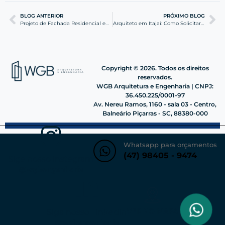
BLOG ANTERIOR
PRÓXIMO BLOG
Projeto de Fachada Residencial em Barra Velha: Dicas WGB
Arquiteto em Itajaí: Como Solicitar Orçamento de Projetos
Copyright © 2026. Todos os direitos
reservados.
WGB Arquitetura e Engenharia | CNPJ:
36.450.225/0001-97
Av. Nereu Ramos, 1160 - sala 03 - Centro,
Balneário Piçarras - SC, 88380-000
Whatsapp para orçamentos
(47) 98405 - 9474
Siga nosso instagram
@wgbengenharia
VER NO MAPA
Siga nosso Linkedin
@wgbengenharia