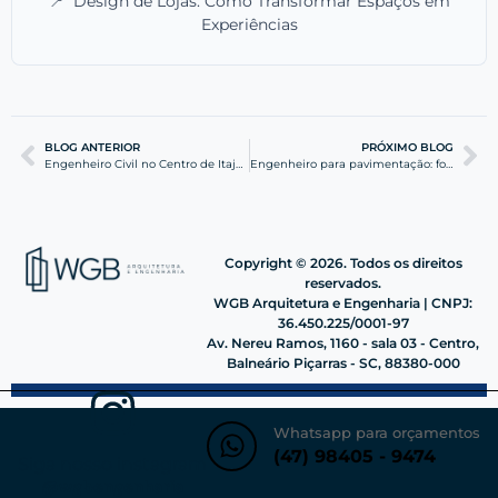
📍
Design de Lojas: Como Transformar Espaços em
Experiências
BLOG ANTERIOR
PRÓXIMO BLOG
Engenheiro Civil no Centro de Itajaí: Obras de Elite
Engenheiro para pavimentação: foco em eficiência e conforto
Copyright © 2026. Todos os direitos
reservados.
WGB Arquitetura e Engenharia | CNPJ:
36.450.225/0001-97
Av. Nereu Ramos, 1160 - sala 03 - Centro,
Balneário Piçarras - SC, 88380-000
Whatsapp para orçamentos
(47) 98405 - 9474
Siga nosso instagram
@wgbengenharia