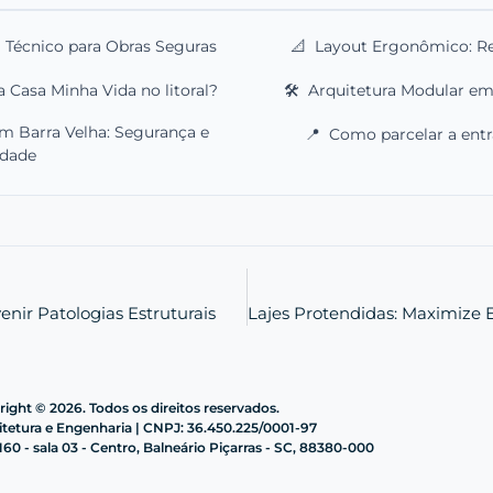
 Técnico para Obras Seguras
📐
Layout Ergonômico: Ref
a Casa Minha Vida no litoral?
🛠️
Arquitetura Modular em I
m Barra Velha: Segurança e
📍
Como parcelar a entr
idade
enir Patologias Estruturais
ight © 2026. Todos os direitos reservados.
etura e Engenharia | CNPJ: 36.450.225/0001-97
60 - sala 03 - Centro, Balneário Piçarras - SC, 88380-000