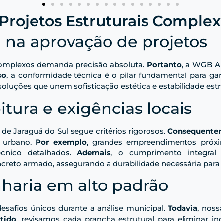
Projetos Estruturais Comple
a na aprovação de projetos
 complexos demanda precisão absoluta.
Portanto
, a WGB Ar
so
, a conformidade técnica é o pilar fundamental para ga
oluções que unem sofisticação estética e estabilidade estr
itura e exigências locais
de Jaraguá do Sul segue critérios rigorosos.
Consequente
o urbano.
Por exemplo
, grandes empreendimentos próx
écnico detalhados.
Ademais
, o cumprimento integra
reto armado, assegurando a durabilidade necessária para 
haria em alto padrão
esafios únicos durante a análise municipal.
Todavia
, nos
tido
, revisamos cada prancha estrutural para eliminar i