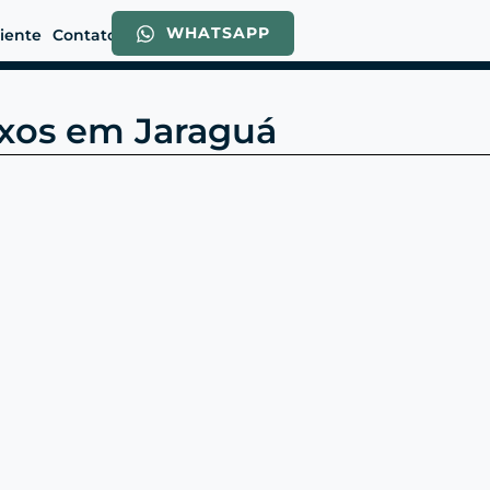
WHATSAPP
liente
Contato
exos em Jaraguá