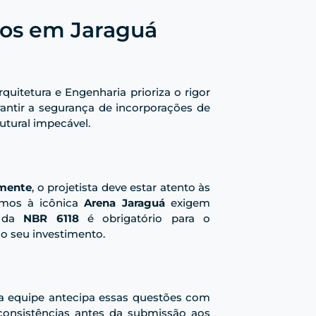
xos em Jaraguá
quitetura e Engenharia prioriza o rigor
rantir a segurança de incorporações de
utural impecável.
mente
, o projetista deve estar atento às
imos à icônica
Arena Jaraguá
exigem
l da
NBR 6118
é obrigatório para o
o seu investimento.
sa equipe antecipa essas questões com
nconsistências antes da submissão aos