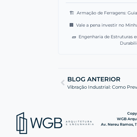
🏗️
Armação de Ferragens: Guia
🏢
Vale a pena investir no Minh
🧱
Engenharia de Estruturas e
Durabil
BLOG ANTERIOR
Vibração Industrial: Como Prev
Copyr
WGB Arquit
Av. Nereu Ramos, 11