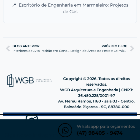
📍
Escritório de Engenharia em Marmeleiro: Projetos
de Gás
BLOG ANTERIOR
PRÓXIMO BLOG
Interiores de Alto Padrão em Condomínios de Tijucas
Design de Áreas de Festas: Otimize seu Lote com Eficiência
Copyright © 2026. Todos os direitos
reservados.
WGB Arquitetura e Engenharia | CNPJ:
36.450.225/0001-97
Av. Nereu Ramos, 1160 - sala 03 - Centro,
Balneário Piçarras - SC, 88380-000
Whatsapp para orçamentos
(47) 98405 - 9474
Siga nosso instagram