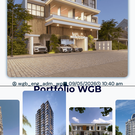
wgb_eng_adm_wp
09/05/2026
10:40 am
Portfólio WGB