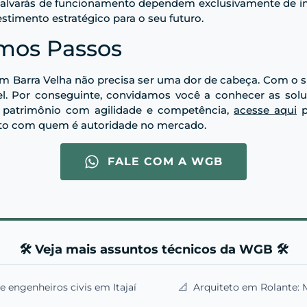
alvarás de funcionamento dependem exclusivamente de imóv
stimento estratégico para o seu futuro.
imos Passos
m Barra Velha não precisa ser uma dor de cabeça. Com o 
l. Por conseguinte, convidamos você a conhecer as sol
u patrimônio com agilidade e competência,
acesse aqui
p
ojeto com quem é autoridade no mercado.
FALE COM A WGB
🛠️ Veja mais assuntos técnicos da WGB 🛠️
 engenheiros civis em Itajaí
📐
Arquiteto em Rolante: