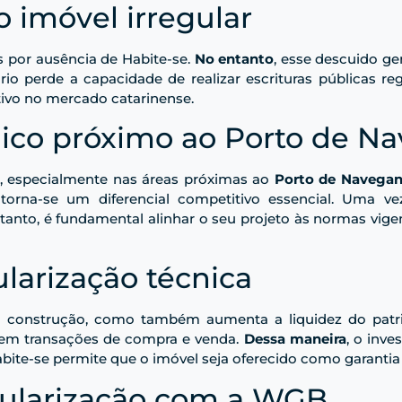
 imóvel irregular
s por ausência de Habite-se.
No entanto
, esse descuido ge
io perde a capacidade de realizar escrituras públicas re
ativo no mercado catarinense.
gico próximo ao Porto de N
o, especialmente nas áreas próximas ao
Porto de Navegan
torna-se um diferencial competitivo essencial. Uma vez
rtanto, é fundamental alinhar o seu projeto às normas vig
larização técnica
 a construção, como também aumenta a liquidez do pat
 em transações de compra e venda.
Dessa maneira
, o inve
bite-se permite que o imóvel seja oferecido como garantia
gularização com a WGB