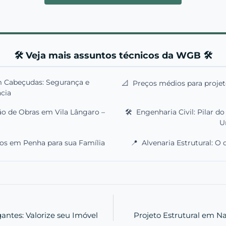
🛠️ Veja mais assuntos técnicos da WGB 🛠️
m Cabeçudas: Segurança e
📐
Preços médios para projet
ncia
ão de Obras em Vila Lângaro –
🛠️
Engenharia Civil: Pilar d
U
os em Penha para sua Família
📍
Alvenaria Estrutural: O 
antes: Valorize seu Imóvel
Projeto Estrutural em Na