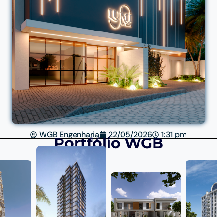
WGB Engenharia
22/05/2026
1:31 pm
Portfólio WGB