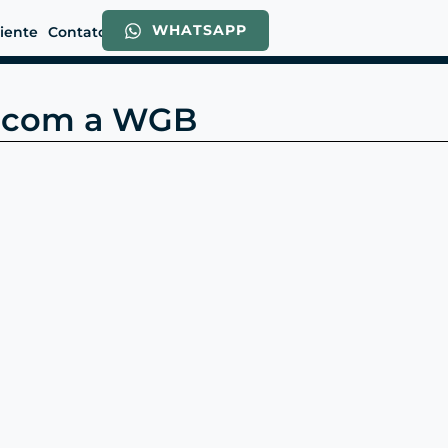
WHATSAPP
liente
Contato
el com a WGB