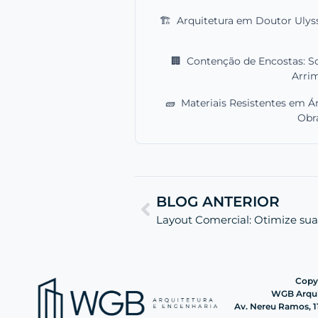
🏗️
Arquitetura em Doutor Ulys
🏢
Contenção de Encostas: S
Arri
🧱
Materiais Resistentes em Ár
Obr
BLOG ANTERIOR
Layout Comercial: Otimize s
Copyr
WGB Arquit
Av. Nereu Ramos, 11