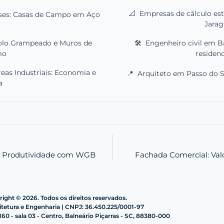
📐
Empresas de cálculo es
ses: Casas de Campo em Aço
Jarag
olo Grampeado e Muros de
🛠️
Engenheiro civil em Ba
mo
residenc
eas Industriais: Economia e
📍
Arquiteto em Passo do So
a
ua Produtividade com WGB
Fachada Comercial: Val
ight © 2026. Todos os direitos reservados.
etura e Engenharia | CNPJ: 36.450.225/0001-97
60 - sala 03 - Centro, Balneário Piçarras - SC, 88380-000